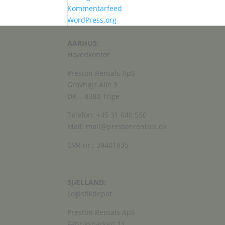
Kommentarfeed
WordPress.org
AARHUS:
Hovedkontor
Preston Rentals ApS
Gravhøjs Allé 3
DK – 8380 Trige
Telefon: +45 31 640 550
Mail: mail@prestonrentals.dk
CVR-nr.: 39401835
____________________
SJÆLLAND:
Logistikdepot
Preston Rentals ApS
Fabriksparken 11