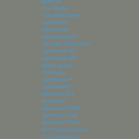
MultiTool
Kran tilbehør
Instruktionsvideoer
SuperDeck®
SuperDeck®
SuperPropping™
Løsninger & Inspiration
SuperHandling™
SuperHandling™
VIAVAC paneler
VIAVAC glas
SuperElevate™
SuperElevate™
Ganterud L20-3
Ganterud L3
Ganterud L5 (PRO)
Ganterud L10 HD
Ganterud L12 PRO
TC1 Transport Carrier.
TC1e Generation 2