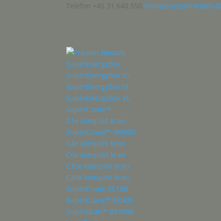
Telefon +45 31 640 550
mail@prestonrentals.d
SuperEnergyBox
SuperEnergyBox XS
SuperEnergyBox M
SuperEnergyBox XL
SuperCrane™
C1e kompakt kran
SuperCrane™ XM800
C4e kompakt kran
C6e kompakt kran
C10e kompakt kran
C30e kompakt kran
SuperCrane SC180
SuperCrane™ EK400
SuperGrab™ BX1000