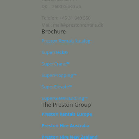
DK – 2600 Glostrup
Telefon: +45 31 640 550
Mail: mail@prestonrentals.dk
Brochure
Preston Rentals katalog
SuperDeck®
SuperCrane™
SuperPropping™
SuperElevate™
SuperGlassHandling™
The Preston Group
Preston Rentals Europe
Preston Hire Australia
Preston Hire New Zealand