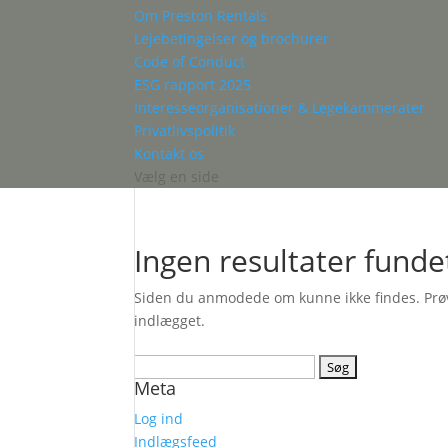
Om Preston Rentals
Lejebetingelser og brochurer
Code of Conduct
ESG rapport 2025
Interesseorganisationer & Legekammerater
Privatlivspolitik
Kontakt os
Vælg en side
Ingen resultater funde
Siden du anmodede om kunne ikke findes. Prøv a
indlægget.
Søg
Meta
efter:
Log ind
Indlægsfeed