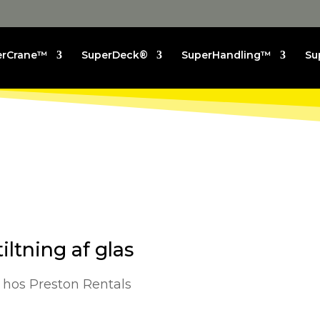
erCrane™
SuperDeck®
SuperHandling™
Su
iltning af glas