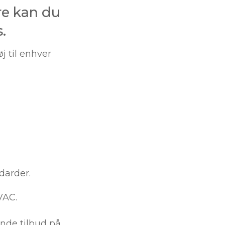
re kan du
.
j til enhver
darder.
VAC.
ende tilbud på