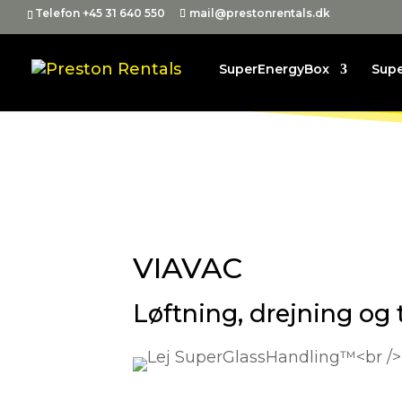
Telefon +45 31 640 550
mail@prestonrentals.dk
SuperEnergyBox
Sup
VIAVAC
Løftning, drejning og t