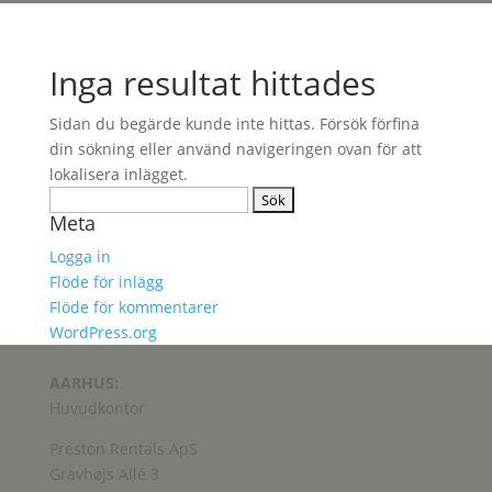
Inga resultat hittades
Sidan du begärde kunde inte hittas. Försök förfina
din sökning eller använd navigeringen ovan för att
lokalisera inlägget.
Sök
Meta
efter:
Logga in
Flöde för inlägg
Flöde för kommentarer
WordPress.org
AARHUS:
Huvudkontor
Preston Rentals ApS
Gravhøjs Allé 3