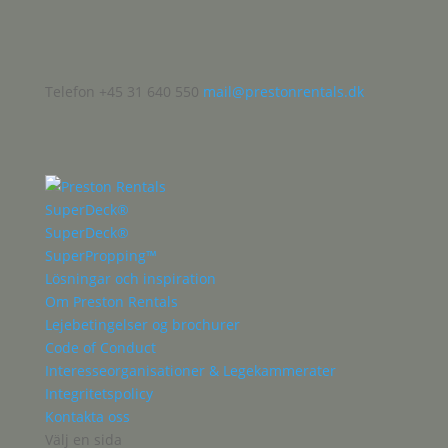
Telefon +45 31 640 550
mail@prestonrentals.dk
SuperDeck®
SuperDeck®
SuperPropping™
Lösningar och inspiration
Om Preston Rentals
Lejebetingelser og brochurer
Code of Conduct
Interesseorganisationer & Legekammerater
Integritetspolicy
Kontakta oss
Välj en sida