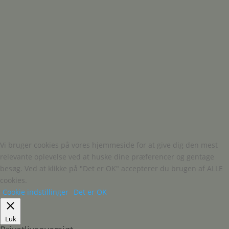
Vi bruger cookies på vores hjemmeside for at give dig den mest
relevante oplevelse ved at huske dine præferencer og gentage
besøg. Ved at klikke på "Det er OK" accepterer du brugen af ALLE
cookies.
Cookie indstillinger
Det er OK
Luk