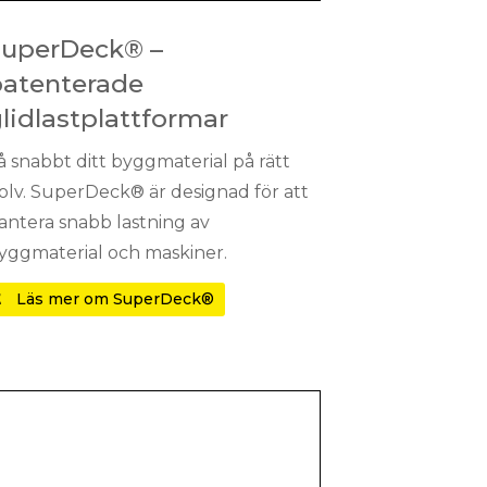
SuperDeck® –
patenterade
lidlastplattformar
å snabbt ditt byggmaterial på rätt
olv. SuperDeck® är designad för att
antera snabb lastning av
yggmaterial och maskiner.
Läs mer om SuperDeck®