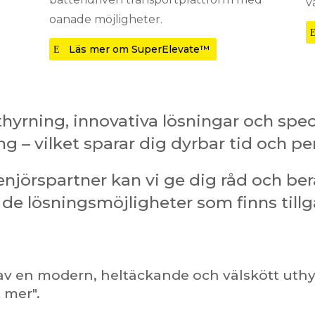
v
oanade möjligheter.
Läs mer om SuperElevate™
yrning, innovativa lösningar och speci
 – vilket sparar dig dyrbar tid och peng
jörspartner kan vi ge dig råd och berä
 de lösningsmöjligheter som finns tillg
 av en modern, heltäckande och välskött uth
 mer".