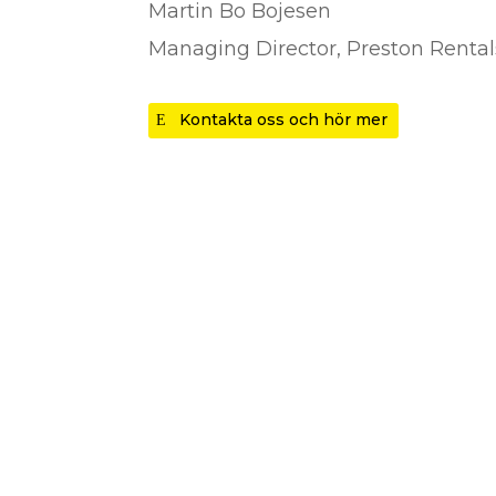
Martin Bo Bojesen
Managing Director
,
Preston Rental
Kontakta oss och hör mer
Kranlösningar – inne s
Hyr SuperCrane™ här
Modern, heltäckande och välsk
kranuthyrningsflotta beståend
minikranar och stora kranar. Kra
brett utbud av modeller och ka