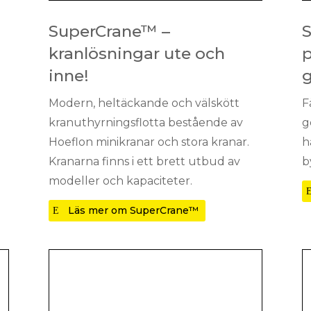
SuperCrane™ –
kranlösningar ute och
inne!
g
Modern, heltäckande och välskött
F
kranuthyrningsflotta bestående av
g
Hoeflon minikranar och stora kranar.
h
Kranarna finns i ett brett utbud av
b
modeller och kapaciteter.
Läs mer om SuperCrane™