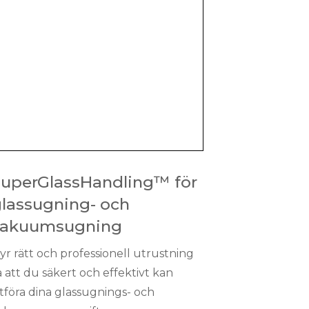
uperGlassHandling™ för
lassugning- och
vakuumsugning
yr rätt och professionell utrustning
å att du säkert och effektivt kan
tföra dina glassugnings- och