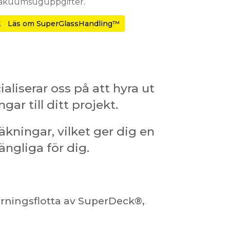
akuumsuguppgifter.
Läs om SuperGlassHandling™
aliserar oss på att hyra ut
ar till ditt projekt.
kningar, vilket ger dig en
ängliga för dig.
yrningsflotta av SuperDeck®,