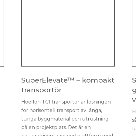
SuperElevate™ – kompakt
S
transportör
g
Hoeflon TC1 transportör är lösningen
för horisontell transport av långa,
H
tunga byggmaterial och utrustning
s
på en projektplats. Det är en
u
batteridriven transportplattform med