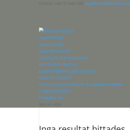
Telefon +45 31 640 550
mail@prestonrentals.d
SuperDeck®
SuperDeck®
SuperPropping™
Lösningar och inspiration
Om Preston Rentals
Lejebetingelser og brochurer
Code of Conduct
Interesseorganisationer & Legekammerater
Integritetspolicy
Kontakta oss
Välj en sida
Inga resultat hittades