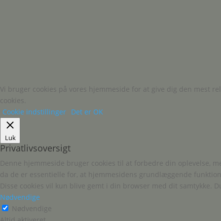
Vi bruger cookies på vores hjemmeside for at give dig den mest re
cookies.
Cookie indstillinger
Det er OK
Luk
Privatlivsoversigt
Denne hjemmeside bruger cookies til at forbedre din oplevelse, 
da de er essentielle for, at hjemmesidens grundlæggende funktion
Disse cookies vil kun blive gemt i din browser med dit samtykke. D
Nødvendige
Nødvendige
Altid aktiveret