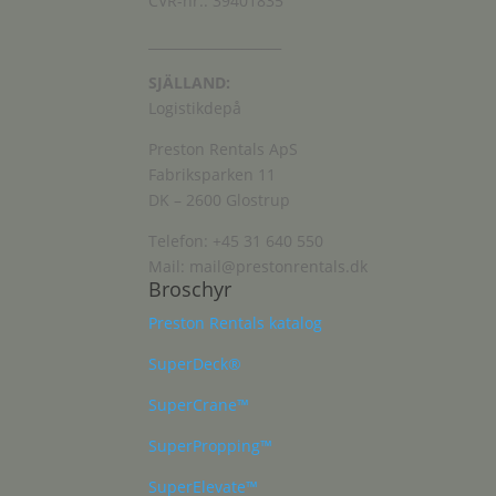
CVR-nr.: 39401835
____________________
SJÄLLAND:
Logistikdepå
Preston Rentals ApS
Fabriksparken 11
DK – 2600 Glostrup
Telefon: +45 31 640 550
Mail: mail@prestonrentals.dk
Broschyr
Preston Rentals katalog
SuperDeck®
SuperCrane™
SuperPropping™
SuperElevate™