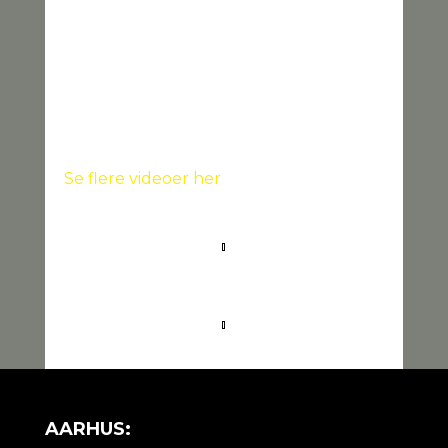
Se flere videoer her
AARHUS: