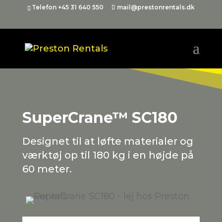
Telefon +45 31 640 550
mail@prestonrentals.dk
SuperCrane™ SC180
Designet til at løfte materialer og
værktøj op til 180 kg i en højde på
60 meter.