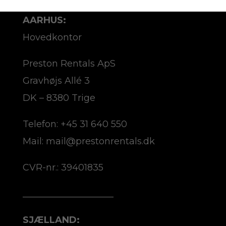
AARHUS:
Hovedkontor
Preston Rentals ApS
Gravhøjs Allé 3
DK – 8380 Trige
Telefon: +45 31 640 550
Mail: mail@prestonrentals.dk
CVR-nr.: 39401835
____________________
SJÆLLAND: