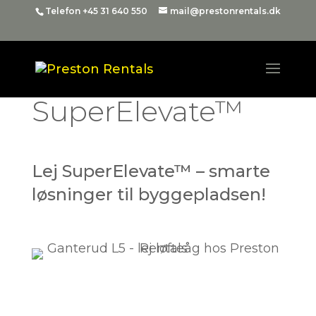
Telefon +45 31 640 550
mail@prestonrentals.dk
SuperElevate™
Lej SuperElevate™ – smarte
løsninger til byggepladsen!