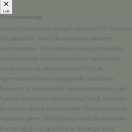
Luk
Privatlivsoversigt
Denne hjemmeside bruger cookies til at forbedre
din oplevelse, mens du navigerer gennem
hjemmesiden. Ud af disse cookies gemmes de
cookies, der er kategoriseret som nødvendige, i
din browser, da de er essentielle for, at
hjemmesidens grundlæggende funktioner
fungerer. Vi bruger også tredjepartscookies, der
hjælper os med at analysere og forstå, hvordan
du bruger denne hjemmeside. Disse cookies vil
kun blive gemt i din browser med dit samtykke.
Du har også mulighed for at fravælge disse