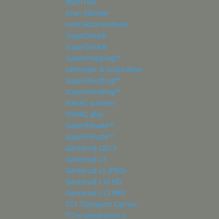
MultiTool
Kran tilbehør
Instruktionsvideoer
SuperDeck®
SuperDeck®
SuperPropping™
Løsninger & Inspiration
SuperHandling™
SuperHandling™
VIAVAC paneler
VIAVAC glas
SuperElevate™
SuperElevate™
Ganterud L20-3
Ganterud L3
Ganterud L5 (PRO)
Ganterud L10 HD
Ganterud L12 PRO
TC1 Transport Carrier.
TC1e Generation 2