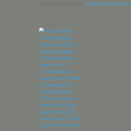
Telefon +45 31 640 550
mail@prestonrentals.d
SuperEnergyBox
SuperEnergyBox XS
SuperEnergyBox M
SuperEnergyBox XL
SuperCrane™
C1e kompakt kran
SuperCrane™ XM800
C4e kompakt kran
C6e kompakt kran
C10e kompakt kran
C30e kompakt kran
SuperCrane SC180
SuperCrane™ EK400
SuperGrab™ BX1000