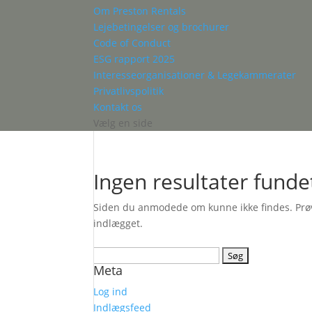
Om Preston Rentals
Lejebetingelser og brochurer
Code of Conduct
ESG rapport 2025
Interesseorganisationer & Legekammerater
Privatlivspolitik
Kontakt os
Vælg en side
Ingen resultater funde
Siden du anmodede om kunne ikke findes. Prøv a
indlægget.
Søg
Meta
efter:
Log ind
Indlægsfeed