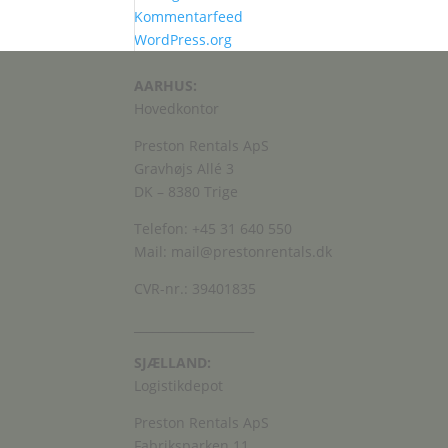
Kommentarfeed
WordPress.org
AARHUS:
Hovedkontor
Preston Rentals ApS
Gravhøjs Allé 3
DK – 8380 Trige
Telefon: +45 31 640 550
Mail: mail@prestonrentals.dk
CVR-nr.: 39401835
____________________
SJÆLLAND:
Logistikdepot
Preston Rentals ApS
Fabriksparken 11