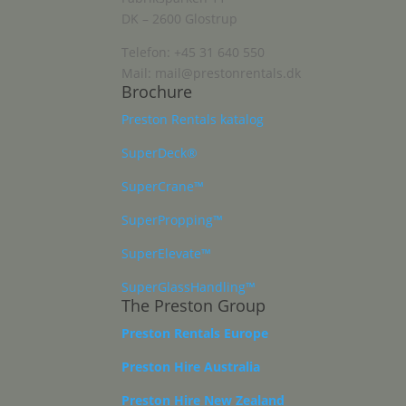
DK – 2600 Glostrup
Telefon: +45 31 640 550
Mail: mail@prestonrentals.dk
Brochure
Preston Rentals katalog
SuperDeck®
SuperCrane™
SuperPropping™
SuperElevate™
SuperGlassHandling™
The Preston Group
Preston Rentals Europe
Preston Hire Australia
Preston Hire New Zealand