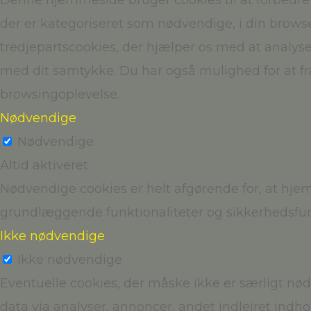
Denne hjemmeside bruger cookies til at forbedr
der er kategoriseret som nødvendige, i din brows
tredjepartscookies, der hjælper os med at analys
med dit samtykke. Du har også mulighed for at fra
browsingoplevelse.
Nødvendige
Nødvendige
Altid aktiveret
Nødvendige cookies er helt afgørende for, at hj
grundlæggende funktionaliteter og sikkerhedsfun
Ikke nødvendige
Ikke nødvendige
Eventuelle cookies, der måske ikke er særligt nø
data via analyser, annoncer, andet indlejret indh