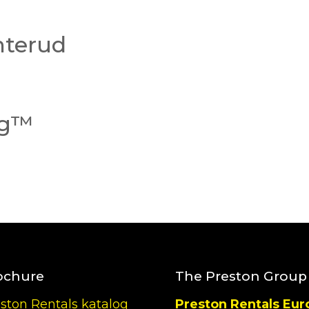
nterud
ng™
ochure
The Preston Group
ston Rentals katalog
Preston Rentals Eur