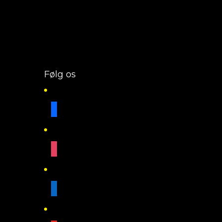
Følg os
facebook
instagram
linkedin
youtube