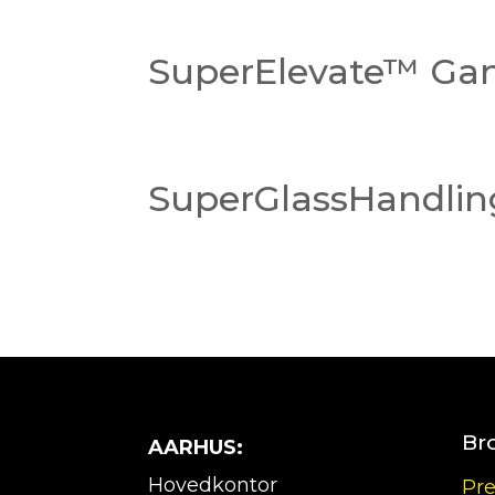
SuperElevate™ Ga
SuperGlassHandli
Br
AARHUS:
Hovedkontor
Pre