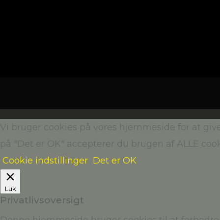
Vi bruger cookies på vores hjemmeside for at giv
på "Det er OK" accepterer du brugen af ALLE cook
Cookie indstillinger
Det er OK
Luk
Privatlivsoversigt