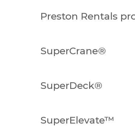
Preston Rentals pr
SuperCrane®
SuperDeck®
SuperElevate™