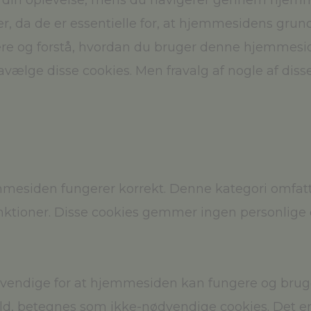
e din oplevelse, mens du navigerer gennem hjemm
er, da de er essentielle for, at hjemmesidens gru
ere og forstå, hvordan du bruger denne hjemmeside
vælge disse cookies. Men fravalg af nogle af diss
emmesiden fungerer korrekt. Denne kategori omfat
ktioner. Disse cookies gemmer ingen personlige 
dvendige for at hjemmesiden kan fungere og bruges
old, betegnes som ikke-nødvendige cookies. Det er