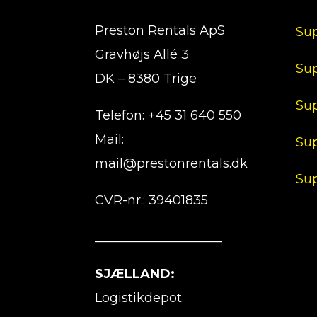
Preston Rentals ApS
Su
Gravhøjs Allé 3
Su
DK – 8380 Trige
Su
Telefon: +45 31 640 550
Mail:
Su
mail@prestonrentals.dk
Su
CVR-nr.: 39401835
____________________
SJÆLLAND:
Logistikdepot