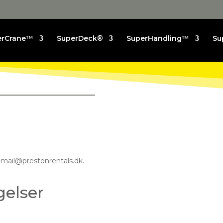
erCrane™
SuperDeck®
SuperHandling™
Su
 mail@prestonrentals.dk.
gelser