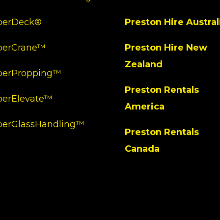
perDeck®
Preston Hire Austral
perCrane™
Preston Hire New
Zealand
perPropping™
Preston Rentals
perElevate™
America
perGlassHandling™
Preston Rentals
Canada