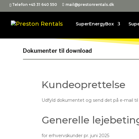
Telefon +45 31 640 550
mail@prestonrentals.dk
SuperEnergyBox
Sup
Dokumenter til download
Kundeoprettelse
Udfyld dokumentet og send det på e-mail til
Generelle lejebetin
for erhvervskunder pr. juni 2025